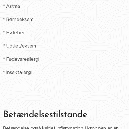
* Astma
* Børneeksem
* Høfeber
* Udslet/eksem
* Fødevareallergi
* Insektallergi
Betændelsestilstande
Betændelse også kaldet inflammation, i kroppen er en